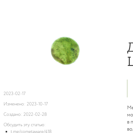
2023-02-17
Изменено:
2023-10-17
Ме
Создано:
2022-02-28
мо
в 
Обсудить эту статью:
во
t.me/cometaware/418