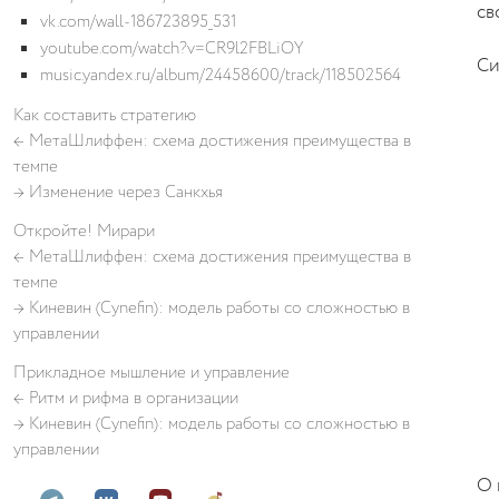
св
vk.com/wall-186723895_531
youtube.com/watch?v=CR9l2FBLiOY
Си
music.yandex.ru/album/24458600/track/118502564
Как составить стратегию
←
МетаШлиффен: схема достижения преимущества в
темпе
→
Изменение через Санкхья
Откройте! Мирари
←
МетаШлиффен: схема достижения преимущества в
темпе
→
Киневин (Cynefin): модель работы со сложностью в
управлении
Прикладное мышление и управление
←
Ритм и рифма в организации
→
Киневин (Cynefin): модель работы со сложностью в
управлении
О 