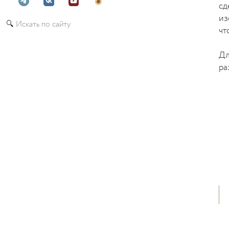
сд
из
🔍 Искать по сайту
чт
Дл
ра